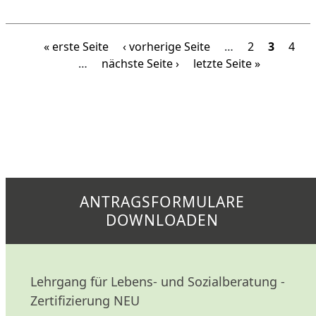
Seitennummerierung
Erste Seite
Vorherige Seite
Page
Aktuelle
Page
« erste Seite
‹ vorherige Seite
…
2
3
4
Nächste Seite
Letzte Seite
…
nächste Seite ›
letzte Seite »
ANTRAGSFORMULARE
DOWNLOADEN
Lehrgang für Lebens- und Sozialberatung -
Zertifizierung NEU